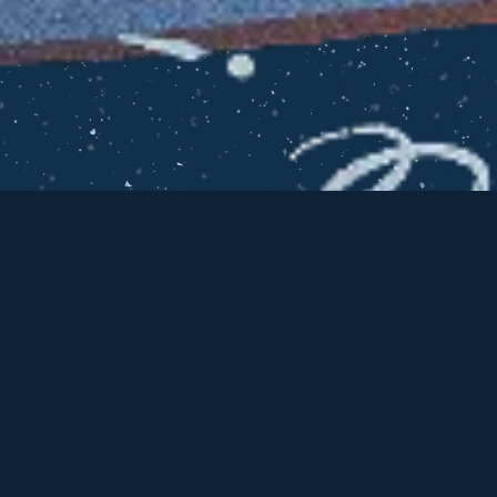
每
一
個
故
事
，
都
是
一
次
穿
越
每
一
次
聆
聽
，
都
是
體
驗
與
同
理
耳
機
一
同
啟
程
，
在
聲
音
的
引
領
，
穿
越